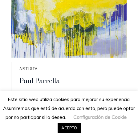
ARTISTA
Paul Parrella
Origen: Cumaná, Venezuela
Este sitio web utiliza cookies para mejorar su experiencia.
Residencia: San Diego de los altos,
Asumiremos que está de acuerdo con esto, pero puede optar
Venezuela
Configuración de Cookie
por no participar si lo desea.
READ MORE
ACEPTO