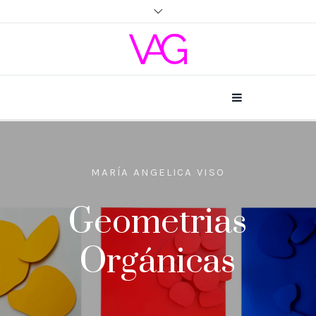
MARÍA ANGELICA VISO
Geometrias
Orgánicas