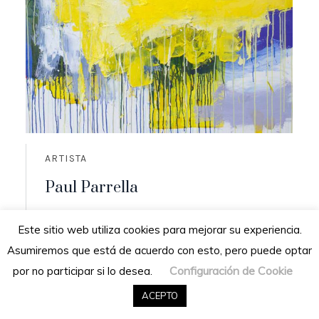
ARTISTA
Paul Parrella
Origen: Cumaná, Venezuela
Este sitio web utiliza cookies para mejorar su experiencia.
Residencia: San Diego de los altos,
Asumiremos que está de acuerdo con esto, pero puede optar
Venezuela
Configuración de Cookie
por no participar si lo desea.
READ MORE
ACEPTO