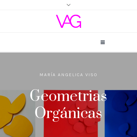
MARÍA ANGELICA VISO
Geometrias
Orgánicas