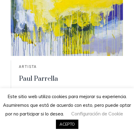
ARTISTA
Paul Parrella
Origen: Cumaná, Venezuela
Este sitio web utiliza cookies para mejorar su experiencia.
Residencia: San Diego de los altos,
Asumiremos que está de acuerdo con esto, pero puede optar
Venezuela
Configuración de Cookie
por no participar si lo desea.
READ MORE
ACEPTO