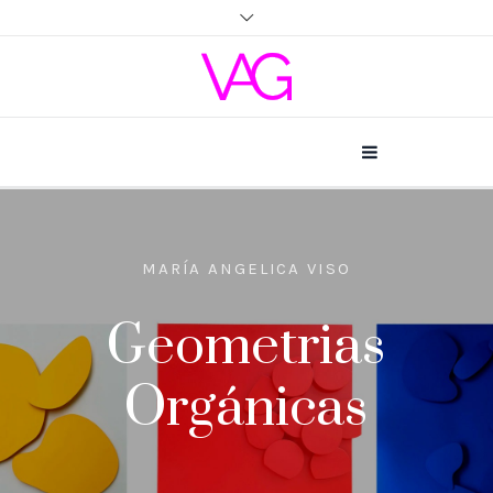
MARÍA ANGELICA VISO
Geometrias
Orgánicas