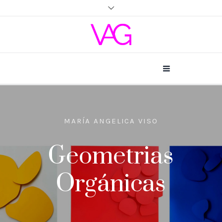
MARÍA ANGELICA VISO
Geometrias
Orgánicas