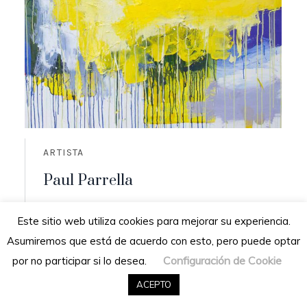
ARTISTA
Paul Parrella
Origen: Cumaná, Venezuela
Este sitio web utiliza cookies para mejorar su experiencia.
Residencia: San Diego de los altos,
Asumiremos que está de acuerdo con esto, pero puede optar
Venezuela
Configuración de Cookie
por no participar si lo desea.
READ MORE
ACEPTO