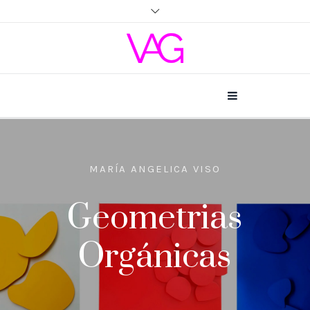
MARÍA ANGELICA VISO
Geometrias
Orgánicas