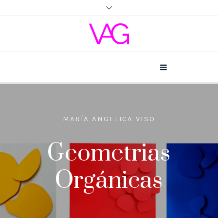
MARÍA ANGELICA VISO
Geometrias
Orgánicas