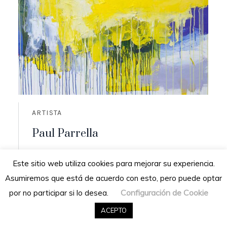
ARTISTA
Paul Parrella
Origen: Cumaná, Venezuela
Este sitio web utiliza cookies para mejorar su experiencia.
Residencia: San Diego de los altos,
Asumiremos que está de acuerdo con esto, pero puede optar
Venezuela
Configuración de Cookie
por no participar si lo desea.
READ MORE
ACEPTO