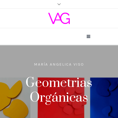
MARÍA ANGELICA VISO
Geometrias
Orgánicas