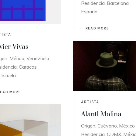
Residencia: Barcelona,
España
READ MORE
TISTA
vier Vivas
gen: Mérida, Venezuela
idencia: Caracas,
nezuela
READ MORE
ARTISTA
Alantl Molina
Origen: Cuévano, México
Residencia: CDMX, Méxi