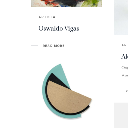
ARTISTA
Oswaldo Vigas
AR
READ MORE
Al
Ori
Re