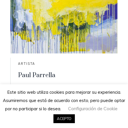
ARTISTA
Paul Parrella
Origen: Cumaná, Venezuela
Este sitio web utiliza cookies para mejorar su experiencia.
Residencia: San Diego de los altos,
Asumiremos que está de acuerdo con esto, pero puede optar
Venezuela
Configuración de Cookie
por no participar si lo desea.
READ MORE
ACEPTO