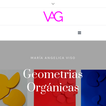
MARÍA ANGELICA VISO
Geometrias
Orgánicas