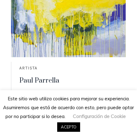
ARTISTA
Paul Parrella
Origen: Cumaná, Venezuela
Este sitio web utiliza cookies para mejorar su experiencia.
Residencia: San Diego de los altos,
Asumiremos que está de acuerdo con esto, pero puede optar
Venezuela
Configuración de Cookie
por no participar si lo desea.
READ MORE
ACEPTO