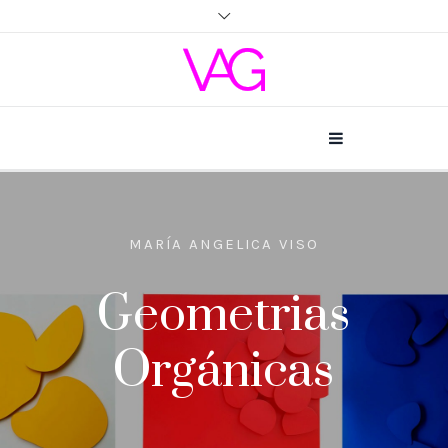
MARÍA ANGELICA VISO
Geometrias
Orgánicas