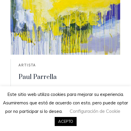
ARTISTA
Paul Parrella
Origen: Cumaná, Venezuela
Este sitio web utiliza cookies para mejorar su experiencia.
Residencia: San Diego de los altos,
Asumiremos que está de acuerdo con esto, pero puede optar
Venezuela
Configuración de Cookie
por no participar si lo desea.
READ MORE
ACEPTO