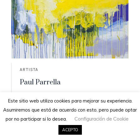
ARTISTA
Paul Parrella
Origen: Cumaná, Venezuela
Este sitio web utiliza cookies para mejorar su experiencia.
Residencia: San Diego de los altos,
Asumiremos que está de acuerdo con esto, pero puede optar
Venezuela
Configuración de Cookie
por no participar si lo desea.
READ MORE
ACEPTO