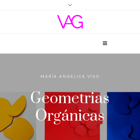
MARÍA ANGELICA VISO
Geometrias
Orgánicas