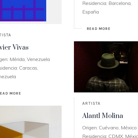
Residencia: Barcelona,
España
READ MORE
TISTA
vier Vivas
gen: Mérida, Venezuela
idencia: Caracas,
nezuela
READ MORE
ARTISTA
Alantl Molina
Origen: Cuévano, México
Residencia: CDMX, Méxi