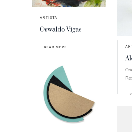
ARTISTA
Oswaldo Vigas
AR
READ MORE
Al
Ori
Re