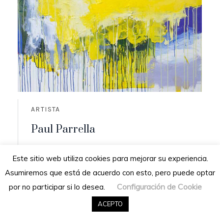
ARTISTA
Paul Parrella
Origen: Cumaná, Venezuela
Este sitio web utiliza cookies para mejorar su experiencia.
Residencia: San Diego de los altos,
Asumiremos que está de acuerdo con esto, pero puede optar
Venezuela
Configuración de Cookie
por no participar si lo desea.
READ MORE
ACEPTO