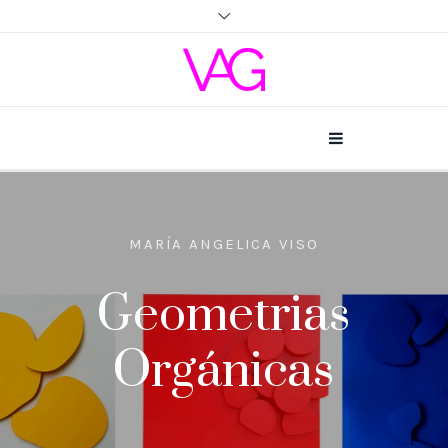
PAUL PARRELLA
La
transitoriedad
de la vida y del