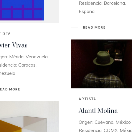
Residencia: Barcelona,
España
READ MORE
TISTA
vier Vivas
gen: Mérida, Venezuela
idencia: Caracas,
nezuela
READ MORE
ARTISTA
Alantl Molina
Origen: Cuévano, México
Residencia: CDMX, Méxi