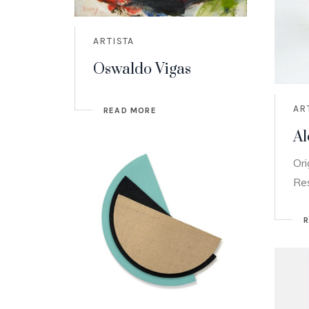
ARTISTA
Oswaldo Vigas
AR
READ MORE
Al
Ori
Re