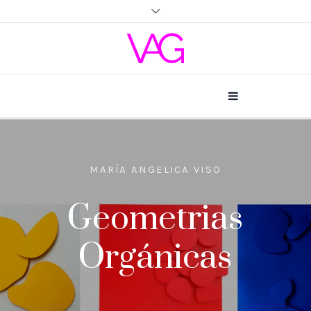
MARÍA ANGELICA VISO
Geometrias
Orgánicas