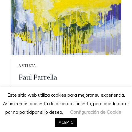
ARTISTA
Paul Parrella
Origen: Cumaná, Venezuela
Este sitio web utiliza cookies para mejorar su experiencia.
Residencia: San Diego de los altos,
Asumiremos que está de acuerdo con esto, pero puede optar
Venezuela
Configuración de Cookie
por no participar si lo desea.
READ MORE
ACEPTO