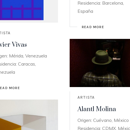
Residencia: Barcelona,
España
READ MORE
TISTA
vier Vivas
gen: Mérida, Venezuela
idencia: Caracas,
nezuela
READ MORE
ARTISTA
Alantl Molina
Origen: Cuévano, México
Residencia: CDMX, Méxi