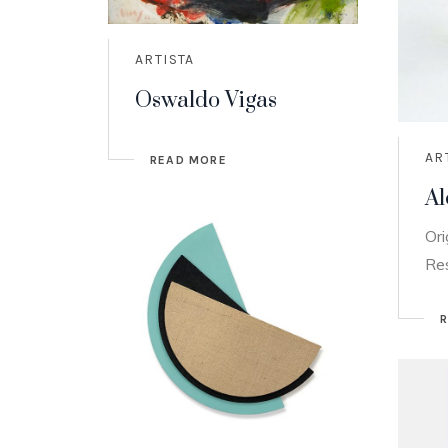
ARTISTA
Oswaldo Vigas
AR
READ MORE
Al
Ori
Re