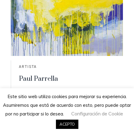
ARTISTA
Paul Parrella
Origen: Cumaná, Venezuela
Este sitio web utiliza cookies para mejorar su experiencia.
Residencia: San Diego de los altos,
Asumiremos que está de acuerdo con esto, pero puede optar
Venezuela
Configuración de Cookie
por no participar si lo desea.
READ MORE
ACEPTO