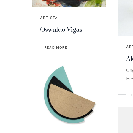
ARTISTA
Oswaldo Vigas
AR
READ MORE
Al
Ori
Re