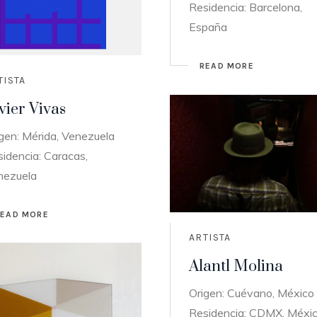
Residencia: Barcelona,
España
READ MORE
TISTA
vier Vivas
gen: Mérida, Venezuela
idencia: Caracas,
nezuela
READ MORE
ARTISTA
Alantl Molina
Origen: Cuévano, México
Residencia: CDMX, Méxi