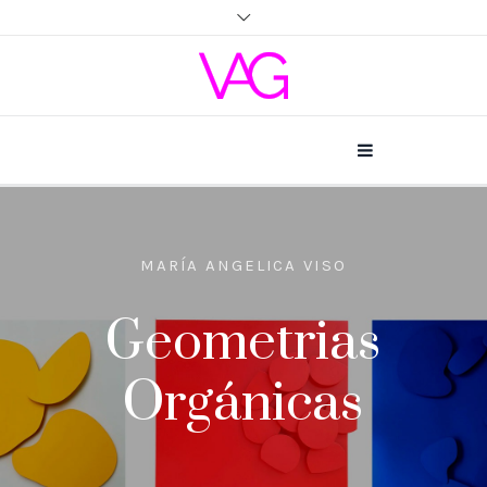
MARÍA ANGELICA VISO
Geometrias
Orgánicas