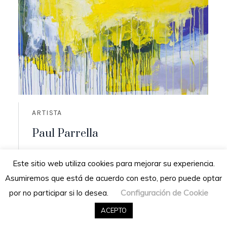
ARTISTA
Paul Parrella
Origen: Cumaná, Venezuela
Este sitio web utiliza cookies para mejorar su experiencia.
Residencia: San Diego de los altos,
Asumiremos que está de acuerdo con esto, pero puede optar
Venezuela
Configuración de Cookie
por no participar si lo desea.
READ MORE
ACEPTO