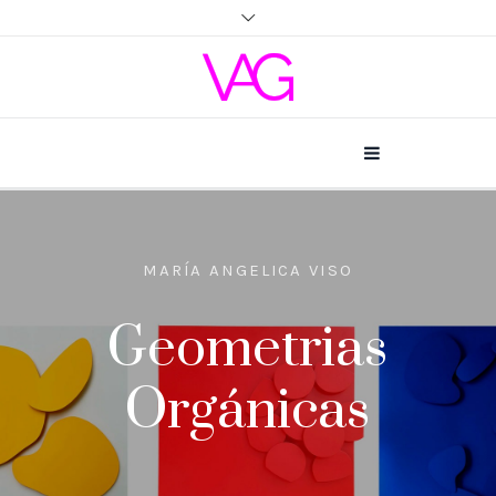
MARÍA ANGELICA VISO
Geometrias
Orgánicas