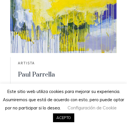
ARTISTA
Paul Parrella
Origen: Cumaná, Venezuela
Este sitio web utiliza cookies para mejorar su experiencia.
Residencia: San Diego de los altos,
Asumiremos que está de acuerdo con esto, pero puede optar
Venezuela
Configuración de Cookie
por no participar si lo desea.
READ MORE
ACEPTO