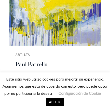
ARTISTA
Paul Parrella
Origen: Cumaná, Venezuela
Este sitio web utiliza cookies para mejorar su experiencia.
Residencia: San Diego de los altos,
Asumiremos que está de acuerdo con esto, pero puede optar
Venezuela
Configuración de Cookie
por no participar si lo desea.
READ MORE
ACEPTO