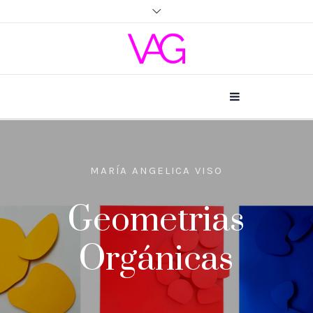
MARÍA ANGELICA VISO
Geometrias
Orgánicas