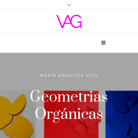
MARÍA ANGELICA VISO
Geometrias
Orgánicas