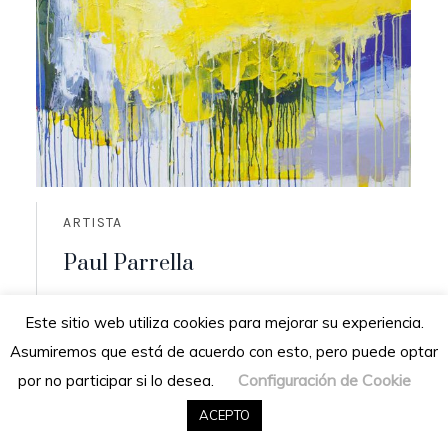
ARTISTA
Paul Parrella
Origen: Cumaná, Venezuela
Este sitio web utiliza cookies para mejorar su experiencia.
Residencia: San Diego de los altos,
Asumiremos que está de acuerdo con esto, pero puede optar
Venezuela
Configuración de Cookie
por no participar si lo desea.
READ MORE
ACEPTO